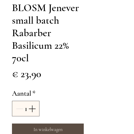
BLOSM Jenever
small batch
Rabarber
Basilicum 22%
70cl
Prijs
€ 23,90
Aantal
*
In winkelwagen