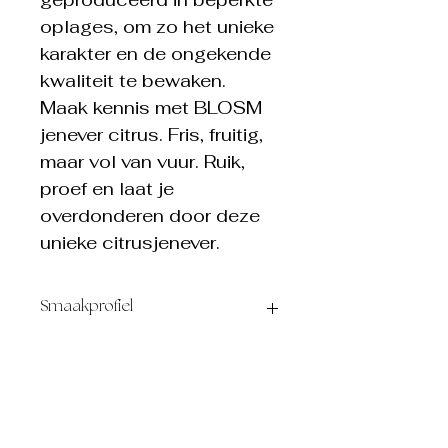
oplages, om zo het unieke
karakter en de ongekende
kwaliteit te bewaken.
Maak kennis met BLOSM
jenever citrus. Fris, fruitig,
maar vol van vuur. Ruik,
proef en laat je
overdonderen door deze
unieke citrusjenever.
Smaakprofiel
OORSPRONG
België
ALCOHOLGEHALTE
22% vol.
INGREDIËNTEN
/
INHOUD
70cl
AROMA