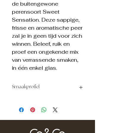
de buitengewone
perensoort Sweet
Sensation. Deze sappige,
frisse en aromatische peer
zal je in geen tijd voor zich
winnen. Beleef, ruik en
proef een ongekende mix
van verrassende smaken,
in één enkel glas.
Smaakprofiel
OORSPRONG
België
ALCOHOLGEHALTE
43% vol.
INGREDIËNTEN
Peren, jeneverbes,
koriander, paradijszaad, citrus,
kardemom, steranijs, vanille,
chocolade, gember, lavendel, kaneel,